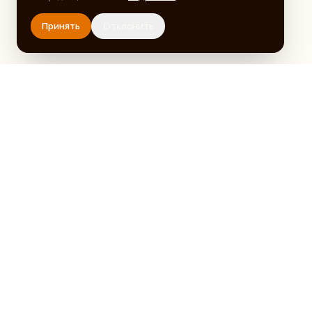
Принять
Отклонить
35
ЛЕТ
СЛУЖЕНИЯ · 1991–
2026
Церковь ЕХБ Орехово-Зуево
Местная религиозная организация «Церковь
евангельских христиан-баптистов» города Орехово-
Зуево. Ул. Осипенко, 45.
Telegram
YouTube
Яндекс Музыка