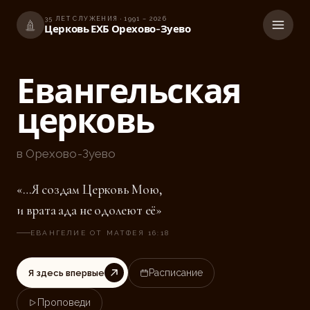
35
ЛЕТ
СЛУЖЕНИЯ · 1991 –
2026
Церковь ЕХБ Орехово-Зуево
Евангельская
церковь
в Орехово-Зуево
«…Я создам Церковь Мою,
и врата ада не одолеют её»
ЕВАНГЕЛИЕ ОТ МАТФЕЯ 16:18
Расписание
Я здесь впервые
Проповеди