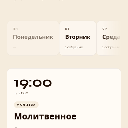
ПН
ВТ
СР
Понедельник
Вторник
Среда
—
1 собрание
1 собрание
19:00
→
21:00
МОЛИТВА
Молитвенное